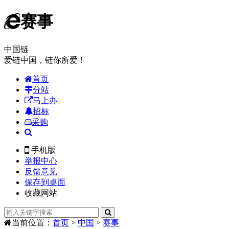
赛事
中国链
爱链中国，链你所爱！
首页
分站
马上办
招标
采购
手机版
举报中心
反馈意见
保存到桌面
收藏网站
当前位置：
首页
>
中国
>
赛事