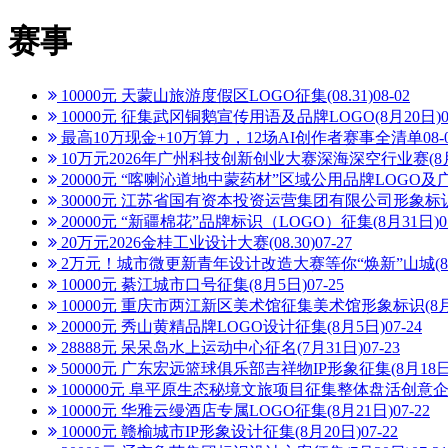
赛事
10000元 天蒙山旅游度假区LOGO征集(08.31)
08-02
10000元 征集武冈铜鹅宣传用语及品牌LOGO(8月20日)
最高10万现金+10万算力，12场AI创作者赛事全清单
08-
10万元2026年广州科技创新创业大赛深海深空行业赛(8月
20000元 “喀喇沁道地中蒙药材”区域公用品牌LOGO及广
30000元 江苏省国有资本投资运营集团有限公司形象标识征
20000元 “新疆棉花”品牌标识（LOGO）征集(8月31日)
0
20万元2026金桂工业设计大赛(08.30)
07-27
2万元！城市微更新青年设计改造大赛等你“焕新”山城(8月
10000元 綦江城市口号征集(8月5日)
07-25
10000元 重庆市两江新区美术馆征集美术馆形象标识(8月
20000元 秀山黄精品牌LOGO设计征集(8月5日)
07-24
28888元 呆呆岛水上运动中心征名(7月31日)
07-23
50000元 广东宏远篮球俱乐部吉祥物IP形象征集(8月18日
100000元 阜平原生态秘境文旅项目征集整体盘活创意企划
10000元 华雅云缦酒店专属LOGO征集(8月21日)
07-22
10000元 赣榆城市IP形象设计征集(8月20日)
07-22