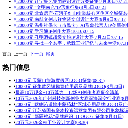
20000元 辽宁鲁艺集团标识设计方案征集(7月30日)
07-21
30000元 “文明南充”IP形象征集(8月5日)
07-21
50000元 北鑫房产·石河子红山街道核心区住区全城征名( 
50000元 南航文创吉祥物暨文创设计大赛(9月9日)
07-17
20000元 温州社保卡（市民卡）AI形象代言人IP创新创业
10000元 学习通IP创作大赛(10.16)
07-15
10000元 孔明酒镇超级文旅IP设计大赛(7月23日)
07-15
10000元 寻找一个名字，承载工业记忆与未来生活(07.31
首页 上一页
下一页
尾页
热门信息
10000元 天蒙山旅游度假区LOGO征集(08.31)
10000元 征集武冈铜鹅宣传用语及品牌LOGO(8月20日)
最高10万现金+10万算力，12场AI创作者赛事全清单
10万元2026年广州科技创新创业大赛深海深空行业赛(8月
20000元 “喀喇沁道地中蒙药材”区域公用品牌LOGO及广
30000元 江苏省国有资本投资运营集团有限公司形象标识征
20000元 “新疆棉花”品牌标识（LOGO）征集(8月31日)
20万元2026金桂工业设计大赛(08.30)